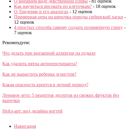
О внешнем виде девственной плевы
- 81 оценок
Как научиться рисовать по клеточкам?
- 18 оценок
О Тридерме и его аналогах
- 12 оценок
Примерная цена на щеночка породы сибирский хаски
-
12 оценок
4 простых способа самому создать полимерную глину
-
7 оценок
Рекомендуем:
Что делать при внезапной аллергии на отдыхе
Как удалить пятна антиперспиранта?
Как не вырастить ребенка эгоистом?
Какая опасность кроется в летний период?
Ленивое лето: 5 рецептов десертов из свежих фруктов без
выпечки
Нейл-арт: вид дизайна ногтей
Навигация