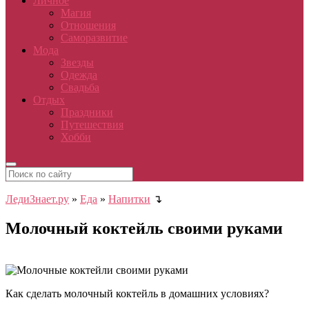
Личное
Магия
Отношения
Саморазвитие
Мода
Звезды
Одежда
Свадьба
Отдых
Праздники
Путешествия
Хобби
ЛедиЗнает.ру
»
Еда
»
Напитки
↴
Молочный коктейль своими руками
Как сделать молочный коктейль в домашних условиях?