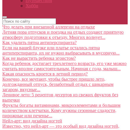
Путешествия
Хобби
Что делать при внезапной аллергии на отдыхе
Летняя пора отпусков и поездка на отдых создают приятную
атмосферу подготовки к отъезду. Многих волнует...
Как удалить пятна антиперспиранта?
Если на вашей блузке или платье остались пятна
антиперспиранта, их не нужно выбрасывать в мусорную...
Как не вырастить ребенка эгоистом?
Когда ребенок достигает трехлетнего возраста, его уже можно
считать вполне самостоятельным. Начиная с года, малыш...
Какая опасность кроется в летний период?
Конечно, все мечтают, чтобы быстрее пришло лето,
долгожданный отпуск, беззаботный отдых с шикарным
загаром, вкусные...
Ленивое лето: 5 рецептов десертов из свежих фруктов без
выпечки
Фрукты богаты витаминами, микроэлементами и большим
количеством клетчатки. Кому нужны сезонные сладости,
пирожные или печенье...
Нейл-арт: вид дизайна ногтей
Известно, что нейл-арт — это особый вид дизайна ногтей,