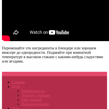
Перемешайте эти ингредиенты в блендере или хорошем
миксере до однородности. Подавайте при комнатной
температуре в высоком стакане с какими-нибудь сладостями
или ягодами.
Меню
Главная
Дети
Беременность
Детское здоровье
Мир знаний
Новорожденные
Дом