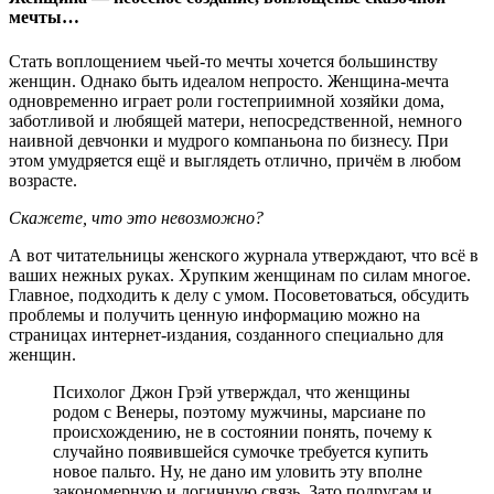
мечты…
Стать воплощением чьей-то мечты хочется большинству
женщин. Однако быть идеалом непросто. Женщина-мечта
одновременно играет роли гостеприимной хозяйки дома,
заботливой и любящей матери, непосредственной, немного
наивной девчонки и мудрого компаньона по бизнесу. При
этом умудряется ещё и выглядеть отлично, причём в любом
возрасте.
Скажете, что это невозможно?
А вот читательницы женского журнала утверждают, что всё в
ваших нежных руках. Хрупким женщинам по силам многое.
Главное, подходить к делу с умом. Посоветоваться, обсудить
проблемы и получить ценную информацию можно на
страницах интернет-издания, созданного специально для
женщин.
Психолог Джон Грэй утверждал, что женщины
родом с Венеры, поэтому мужчины, марсиане по
происхождению, не в состоянии понять, почему к
случайно появившейся сумочке требуется купить
новое пальто. Ну, не дано им уловить эту вполне
закономерную и логичную связь. Зато подругам и