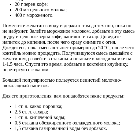
20 г зерен кофе;
200 мл цельного молока;
400 г мороженого.
Поместите желатин в воду и держите там до тех пор, пока он
не набухнет. Залейте мороженое молоком, добавьте в эту смесь
цедру и цельные зерна кофе, ванилин и сахар. Доведите
напиток до кипения, после чего сразу снимите с огня.
Дождитесь, пока смесь остынет примерно до 50 °C, после чего
коктейль можно процедить. Получившуюся смесь смешайте с
желатином, разлейте в стаканы и оставьте в холодильнике на
1-1,5 часа. Спустя это время, добавьте в коктейли клубнику,
перетертую с сахаром.
Большой популярностью пользуется пенистый молочно-
шоколадный напиток.
Для его приготовления, вам понадобятся такие продукты:
1 ст. л. какао-порошка;
2,5 ст. л. сахара;
1 ст. л. кипяченой воды;
0,5 стакана обезжиренного охлажденного молока;
1,5 стакана газированной воды без добавок.