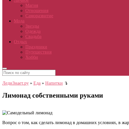
Личное
Магия
Отношения
Саморазвитие
Мода
Звезды
Одежда
Свадьба
Отдых
Праздники
Путешествия
Хобби
ЛедиЗнает.ру
»
Еда
»
Напитки
↴
Лимонад собственными руками
Вопрос о том, как сделать лимонад в домашних условиях, в ж