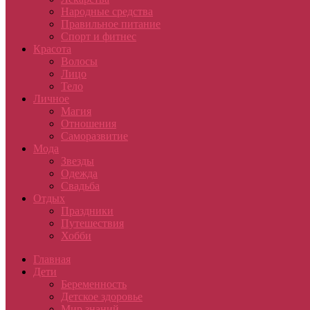
Народные средства
Правильное питание
Спорт и фитнес
Красота
Волосы
Лицо
Тело
Личное
Магия
Отношения
Саморазвитие
Мода
Звезды
Одежда
Свадьба
Отдых
Праздники
Путешествия
Хобби
Главная
Дети
Беременность
Детское здоровье
Мир знаний