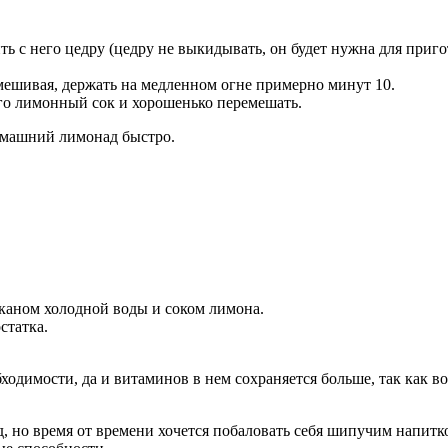
ь с него цедру (цедру не выкидывать, он будет нужна для приго
мешивая, держать на медленном огне примерно минут 10.
го лимонный сок и хорошенько перемешать.
домашний лимонад быстро.
аканом холодной воды и соком лимона.
статка.
димости, да и витаминов в нем сохраняется больше, так как во
но время от времени хочется побаловать себя шипучим напитком