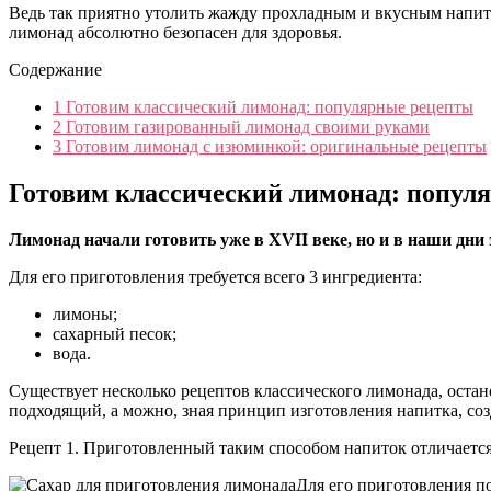
Ведь так приятно утолить жажду прохладным и вкусным напитк
лимонад абсолютно безопасен для здоровья.
Содержание
1
Готовим классический лимонад: популярные рецепты
2
Готовим газированный лимонад своими руками
3
Готовим лимонад с изюминкой: оригинальные рецепты
Готовим классический лимонад: попул
Лимонад начали готовить уже в XVII веке, но и в наши дни
Для его приготовления требуется всего 3 ингредиента:
лимоны;
сахарный песок;
вода.
Существует несколько рецептов классического лимонада, оста
подходящий, а можно, зная принцип изготовления напитка, со
Рецепт 1. Приготовленный таким способом напиток отличает
Для его приготовления п