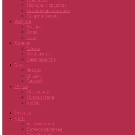
Народные средства
Правильное питание
Спорт и фитнес
Красота
Волосы
Лицо
Тело
Личное
Магия
Отношения
Саморазвитие
Мода
Звезды
Одежда
Свадьба
Отдых
Праздники
Путешествия
Хобби
Главная
Дети
Беременность
Детское здоровье
Мир знаний