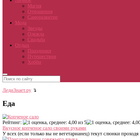
Личное
Магия
Отношения
Саморазвитие
Мода
Звезды
Одежда
Свадьба
Отдых
Праздники
Путешествия
Хобби
ЛедиЗнает.ру
↴
Еда
Рейтинг:
Вкусное копченое сало своими руками
У всех (если только вы не вегетарианец) текут слюнки проход