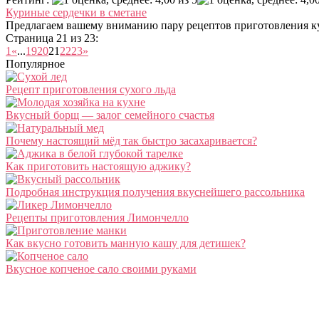
Куриные сердечки в сметане
Предлагаем вашему вниманию пару рецептов приготовления ку
Страница 21 из 23:
1
«
...
19
20
21
22
23
»
Популярное
Рецепт приготовления сухого льда
Вкусный борщ — залог семейного счастья
Почему настоящий мёд так быстро засахаривается?
Как приготовить настоящую аджику?
Подробная инструкция получения вкуснейшего рассольника
Рецепты приготовления Лимончелло
Как вкусно готовить манную кашу для детишек?
Вкусное копченое сало своими руками