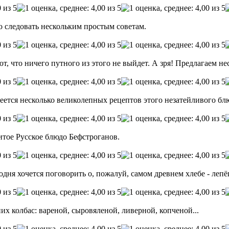
 следовать нескольким простым советам.
т, что ничего путного из этого не выйдет. А зря! Предлагаем не
еется несколько великолепных рецептов этого незатейливого бл
итое Русское блюдо Бефстроганов.
дня хочется поговорить о, пожалуй, самом древнем хлебе - лепё
 колбас: вареной, сыровяленой, ливерной, копченой...