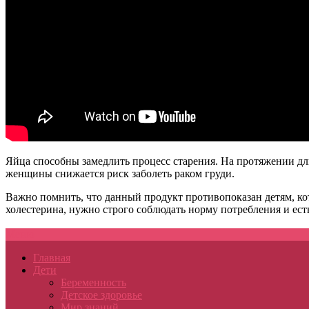
Яйца способны замедлить процесс старения. На протяжении дли
женщины снижается риск заболеть раком груди.
Важно помнить, что данный продукт противопоказан детям, ко
холестерина, нужно строго соблюдать норму потребления и есть
Меню
Главная
Дети
Беременность
Детское здоровье
Мир знаний