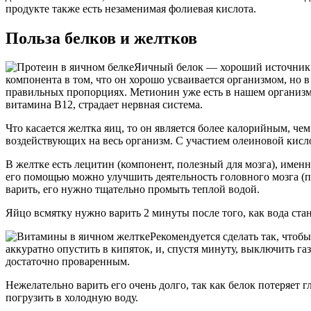
продукте также есть незаменимая фолиевая кислота.
Польза белков и желтков
Яичный белок — хороший источник н
компонента в том, что он хорошо усваивается организмом, но в
правильных пропорциях. Метионин уже есть в нашем организме,
витамина В12, страдает нервная система.
Что касается желтка яиц, то он является более калорийным, ч
воздействующих на весь организм. С участием олеиновой кисл
В желтке есть лецитин (компонент, полезный для мозга), именн
его помощью можно улучшить деятельность головного мозга (п
варить, его нужно тщательно промыть теплой водой.
Яйцо всмятку нужно варить 2 минуты после того, как вода ста
Рекомендуется сделать так, чтоб
аккуратно опустить в кипяток, и, спустя минуту, выключить газ
достаточно проваренным.
Нежелательно варить его очень долго, так как белок потеряет г
погрузить в холодную воду.