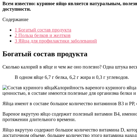
Всем известно: куриное яйцо является натуральным, полез
доступности.
Содержание
1
Богатый состав продукта
2
Польза белков и желтков
3
Яйца для профилактики заболеваний
Богатый состав продукта
Сколько калорий в яйце и чем же оно полезно? Одна штука вес
В одном яйце 6,7 г белка, 6,2 г жира и 0,3 г углеводов.
Калорийность вареного куриного яйца
ценностью, в составе имеются полезные для организма белки и 
Яйца имеют в составе большое количество витаминов В3 и РР,
Вареное вкрутую яйцо содержит полезный витамин В4, именно
протяжении длительного времени.
Яйцо вкрутую содержит большое количество витамина D, котор
достаточном объеме, большее количество этого витамина нахо