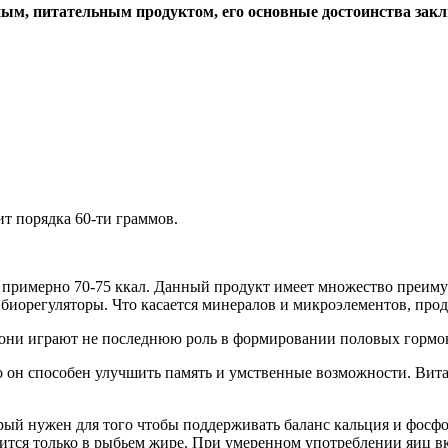
ным, питательным продуктом, его основные достоинства зак
ит порядка 60-ти граммов.
 примерно 70-75 ккал. Данный продукт имеет множество преим
биорегуляторы. Что касается минералов и микроэлементов, проду
 они играют не последнюю роль в формировании половых гормон
 он способен улучшить память и умственные возможности. Вит
ый нужен для того чтобы поддерживать баланс кальция и фосфо
дится только в рыбьем жире. При умеренном употреблении яиц 