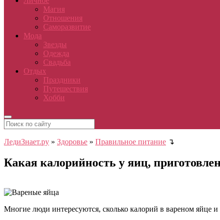
Личное
Магия
Отношения
Саморазвитие
Мода
Звезды
Одежда
Свадьба
Отдых
Праздники
Путешествия
Хобби
ЛедиЗнает.ру
»
Здоровье
»
Правильное питание
↴
Какая калорийность у яиц, приготовле
Многие люди интересуются, сколько калорий в вареном яйце и 