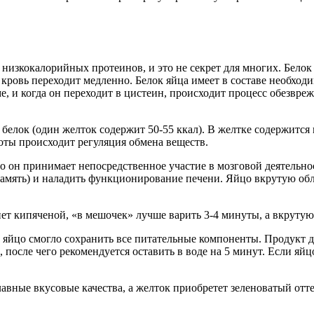
изкокалорийных протеинов, и это не секрет для многих. Белок 
 кровь переходит медленно. Белок яйца имеет в составе необход
 и когда он переходит в цистеин, происходит процесс обезвреж
ем белок (один желток содержит 50-55 ккал). В желтке содержит
оты происходит регуляция обмена веществ.
о он принимает непосредственное участие в мозговой деятельнос
амять) и наладить функционирование печени. Яйцо вкрутую обл
нет кипяченой, «в мешочек» лучше варить 3-4 минуты, а вкрутую
ы яйцо смогло сохранить все питательные компоненты. Продукт 
, после чего рекомендуется оставить в воде на 5 минут. Если яй
лавные вкусовые качества, а желток приобретет зеленоватый отте