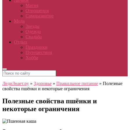
Личное
Магия
Отношения
Саморазвитие
Мода
Звезды
Одежда
Свадьба
Отдых
Праздники
Путешествия
Хобби
ЛедиЗнает.ру
»
Здоровье
»
Правильное питание
»
Полезные
свойства пшёнки и некоторые ограничения
Полезные свойства пшёнки и
некоторые ограничения