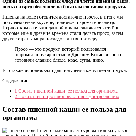
Одним из самых полезных блюд является пшенная каша,
польза и вред обусловлены богатым составом продукта.
Пшенка на воде готовится достаточно просто, в итоге мы
получаем очень вкусное, полезное и ароматное блюдо.
Первооткрывателями данной крупы считаются китайцы,
которые еще в древние времена стали делать просо, затем
другие страны мира последовали их примеру.
Просо — это продукт, который пользовался
широкой популярностью в Древнем Китае: из него
готовили сладкие блюда, квас, супы, пиво.
Его также использовали для получения качественной муки.
Содержание
1
Состав пшенной каши: ее польза для организма
2
Показания и противопоказания к употреблению
Состав пшенной каши: ее польза для
организма
Пшено выдерживает суровый климат, такой
как в России. По этой причине оно хорошо прижилось в