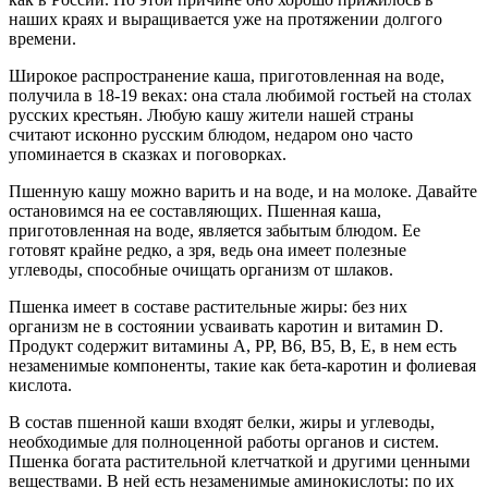
наших краях и выращивается уже на протяжении долгого
времени.
Широкое распространение каша, приготовленная на воде,
получила в 18-19 веках: она стала любимой гостьей на столах
русских крестьян. Любую кашу жители нашей страны
считают исконно русским блюдом, недаром оно часто
упоминается в сказках и поговорках.
Пшенную кашу можно варить и на воде, и на молоке. Давайте
остановимся на ее составляющих. Пшенная каша,
приготовленная на воде, является забытым блюдом. Ее
готовят крайне редко, а зря, ведь она имеет полезные
углеводы, способные очищать организм от шлаков.
Пшенка имеет в составе растительные жиры: без них
организм не в состоянии усваивать каротин и витамин D.
Продукт содержит витамины А, РР, В6, В5, В, Е, в нем есть
незаменимые компоненты, такие как бета-каротин и фолиевая
кислота.
В состав пшенной каши входят белки, жиры и углеводы,
необходимые для полноценной работы органов и систем.
Пшенка богата растительной клетчаткой и другими ценными
веществами. В ней есть незаменимые аминокислоты: по их