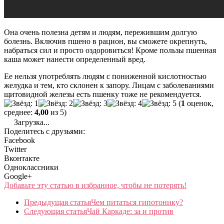
Она очень полезна детям и людям, пережившим долгую
болезнь. Включив пшено в рацион, вы сможете окрепнуть,
набраться сил и просто оздоровиться! Кроме пользы пшенная
каша может нанести определенный вред.
Ее нельзя употреблять людям с пониженной кислотностью
желудка и тем, кто склонен к запору. Лицам с заболеваниями
щитовидной железы есть пшенку тоже не рекомендуется.
(
1
оценок,
среднее:
4,00
из 5)
Загрузка...
Поделитесь с друзьями:
Facebook
Twitter
Вконтакте
Одноклассники
Google+
Добавьте эту статью в избранное, чтобы не потерять!
Предыдущая статья
Чем питаться гипотонику?
Следующая статья
Чай Каркаде: за и против