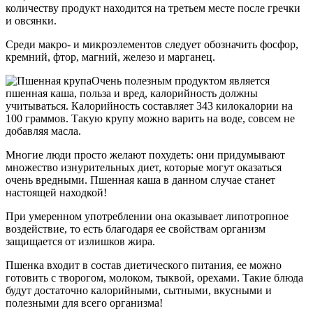
количеству продукт находится на третьем месте после гречки
и овсянки.
Среди макро- и микроэлементов следует обозначить фосфор,
кремний, фтор, магний, железо и марганец.
Очень полезным продуктом является
пшенная каша, польза и вред, калорийность должны
учитываться. Калорийность составляет 343 килокалории на
100 граммов. Такую крупу можно варить на воде, совсем не
добавляя масла.
Многие люди просто желают похудеть: они придумывают
множество изнурительных диет, которые могут оказаться
очень вредными. Пшенная каша в данном случае станет
настоящей находкой!
При умеренном употреблении она оказывает липотропное
воздействие, то есть благодаря ее свойствам организм
защищается от излишков жира.
Пшенка входит в состав диетического питания, ее можно
готовить с творогом, молоком, тыквой, орехами. Такие блюда
будут достаточно калорийными, сытными, вкусными и
полезными для всего организма!