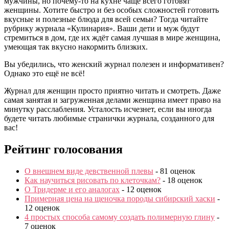
мужчины, но почему-то на кухне чаще всего готовят
женщины. Хотите быстро и без особых сложностей готовить
вкусные и полезные блюда для всей семьи? Тогда читайте
рубрику журнала «Кулинария». Ваши дети и муж будут
стремиться в дом, где их ждёт самая лучшая в мире женщина,
умеющая так вкусно накормить близких.
Вы убедились, что женский журнал полезен и информативен?
Однако это ещё не всё!
Журнал для женщин просто приятно читать и смотреть. Даже
самая занятая и загруженная делами женщина имеет право на
минутку расслабления. Усталость исчезнет, если вы иногда
будете читать любимые странички журнала, созданного для
вас!
Рейтинг голосования
О внешнем виде девственной плевы
- 81 оценок
Как научиться рисовать по клеточкам?
- 18 оценок
О Тридерме и его аналогах
- 12 оценок
Примерная цена на щеночка породы сибирский хаски
-
12 оценок
4 простых способа самому создать полимерную глину
-
7 оценок