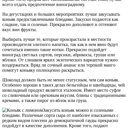
всего отдать предпочтение виноградному.
На дегустациях и больших мероприятиях лучше закусывать
коньяк предоставленными блюдами. Закуски подаются как
сладкие, так и соленые. Прекрасно дополняют и оттеняют
вкус вин фрукты.
Выбирать лучше те, которые произрастали в местности
производителя элитного напитка, так как в нем явно будут
сочетаться именно такие нотки. Прекрасно подойдет
виноград светлых сортов, персики, абрикосы, груши или
яблоки. От слишком ярких экзотических вариантов нужно
воздержаться. Вряд ли сочный ананас или терпкий манго
помогут коньяку полноценно раскрыться.
Шоколад должен быть не менее статусным, чем сам коньяк.
Особенно хороши в таких делах бельгийцы и швейцарцы, чей
шоколадный продукт является эталоном. Имеет место суфле
со сливочным или ореховым вкусом, блины с традиционными
кремами, а также пирог из яблок или груш.
Закусить коньяк можно и солеными
блюдами. Различные сорта сыра от наиболее изысканных с
редким видом плесени до демократичной гауды прекрасно
подойдут в качестве дополнения. Кроме того, подают