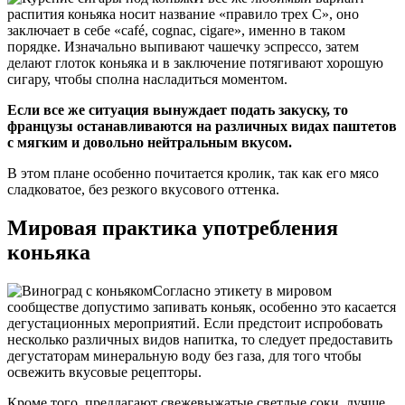
распития коньяка носит название «правило трех С», оно
заключает в себе «café, cognac, cigare», именно в таком
порядке. Изначально выпивают чашечку эспрессо, затем
делают глоток коньяка и в заключение потягивают хорошую
сигару, чтобы сполна насладиться моментом.
Если все же ситуация вынуждает подать закуску, то
французы останавливаются на различных видах паштетов
с мягким и довольно нейтральным вкусом.
В этом плане особенно почитается кролик, так как его мясо
сладковатое, без резкого вкусового оттенка.
Мировая практика употребления
коньяка
Согласно этикету в мировом
сообществе допустимо запивать коньяк, особенно это касается
дегустационных мероприятий. Если предстоит испробовать
несколько различных видов напитка, то следует предоставить
дегустаторам минеральную воду без газа, для того чтобы
освежить вкусовые рецепторы.
Кроме того, предлагают свежевыжатые светлые соки, лучше