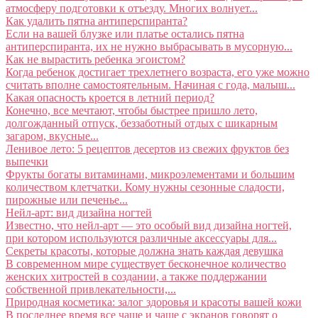
атмосферу подготовки к отъезду. Многих волнует...
Как удалить пятна антиперспиранта?
Если на вашей блузке или платье остались пятна
антиперспиранта, их не нужно выбрасывать в мусорную...
Как не вырастить ребенка эгоистом?
Когда ребенок достигает трехлетнего возраста, его уже можно
считать вполне самостоятельным. Начиная с года, малыш...
Какая опасность кроется в летний период?
Конечно, все мечтают, чтобы быстрее пришло лето,
долгожданный отпуск, беззаботный отдых с шикарным
загаром, вкусные...
Ленивое лето: 5 рецептов десертов из свежих фруктов без
выпечки
Фрукты богаты витаминами, микроэлементами и большим
количеством клетчатки. Кому нужны сезонные сладости,
пирожные или печенье...
Нейл-арт: вид дизайна ногтей
Известно, что нейл-арт — это особый вид дизайна ногтей,
при котором используются различные аксессуары для...
Секреты красоты, которые должна знать каждая девушка
В современном мире существует бесконечное количество
женских хитростей в создании, а также поддержании
собственной привлекательности,...
Природная косметика: залог здоровья и красоты вашей кожи
В последнее время все чаще и чаще с экранов говорят о