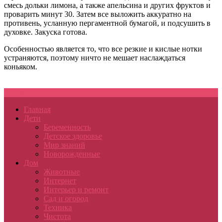
смесь дольки лимона, а также апельсина и других фруктов и
проварить минут 30. Затем все выложить аккуратно на
противень, усланную пергаментной бумагой, и подсушить в
духовке. Закуска готова.
Особенностью является то, что все резкие и кислые нотки
устраняются, поэтому ничто не мешает наслаждаться
коньяком.
Меню
Главная
Дети
Беременность
Детское здоровье
Мир знаний
Новорожденные
Дом
Животные
Интернет
Интерьер и ремонт
Сад и огород
Техника
Чистота