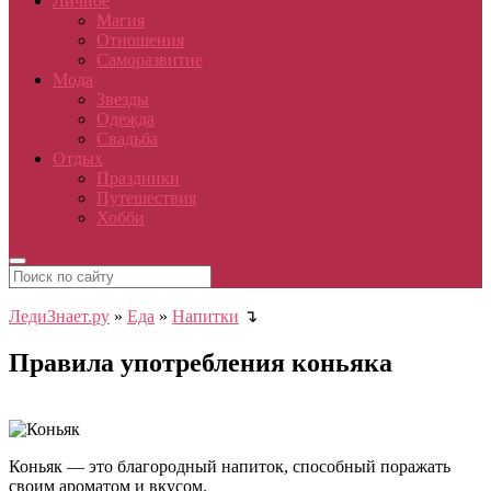
Личное
Магия
Отношения
Саморазвитие
Мода
Звезды
Одежда
Свадьба
Отдых
Праздники
Путешествия
Хобби
ЛедиЗнает.ру
»
Еда
»
Напитки
↴
Правила употребления коньяка
Коньяк — это благородный напиток, способный поражать
своим ароматом и вкусом.