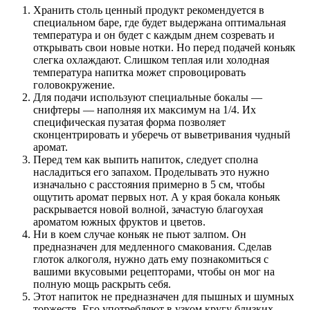
Хранить столь ценный продукт рекомендуется в
специальном баре, где будет выдержана оптимальная
температура и он будет с каждым днем созревать и
открывать свои новые нотки. Но перед подачей коньяк
слегка охлаждают. Слишком теплая или холодная
температура напитка может спровоцировать
головокружение.
Для подачи используют специальные бокалы —
снифтеры — наполняя их максимум на 1/4. Их
специфическая пузатая форма позволяет
сконцентрировать и уберечь от выветривания чудный
аромат.
Перед тем как выпить напиток, следует сполна
насладиться его запахом. Проделывать это нужно
изначально с расстояния примерно в 5 см, чтобы
ощутить аромат первых нот. А у края бокала коньяк
раскрывается новой волной, зачастую благоухая
ароматом южных фруктов и цветов.
Ни в коем случае коньяк не пьют залпом. Он
предназначен для медленного смакования. Сделав
глоток алкоголя, нужно дать ему познакомиться с
вашими вкусовыми рецепторами, чтобы он мог на
полную мощь раскрыть себя.
Этот напиток не предназначен для пышных и шумных
торжеств. Его употребляют в узком кругу близких