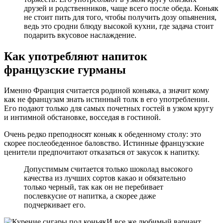
друзей и родственников, чаще всего после обеда. Коньяк
не стоит пить для того, чтобы получить дозу опьянения,
ведь это сродни блюду высокой кухни, где задача стоит
подарить вкусовое наслаждение.
Как употребляют напиток
французские гурманы
Именно Франция считается родиной коньяка, а значит кому
как не французам знать истинный толк в его употреблении.
Его подают только для самых почетных гостей в узком кругу
и интимной обстановке, восседая в гостиной.
Очень редко преподносят коньяк к обеденному столу: это
скорее послеобеденное баловство. Истинные французские
ценители предпочитают отказаться от закусок к напитку.
Допустимым считается только шоколад высокого
качества из лучших сортов какао и обязательно
только черный, так как он не перебивает
послевкусие от напитка, а скорее даже
подчеркивает его.
И все же любимый вариант