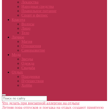
Лекарства
Народные средства
Правильное питание
Спорт и фитнес
Красота
Волосы
Лицо
Тело
Личное
Магия
Отношения
Саморазвитие
Мода
Звезды
Одежда
Свадьба
Отдых
Праздники
Путешествия
Хобби
Что делать при внезапной аллергии на отдыхе
Летняя пора отпусков и поездка на отдых создают приятную