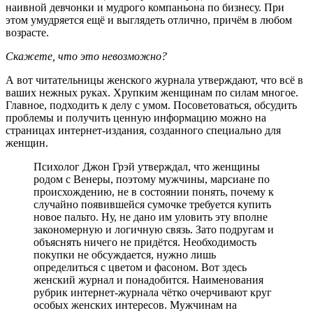
наивной девчонки и мудрого компаньона по бизнесу. При
этом умудряется ещё и выглядеть отлично, причём в любом
возрасте.
Скажете, что это невозможно?
А вот читательницы женского журнала утверждают, что всё в
ваших нежных руках. Хрупким женщинам по силам многое.
Главное, подходить к делу с умом. Посоветоваться, обсудить
проблемы и получить ценную информацию можно на
страницах интернет-издания, созданного специально для
женщин.
Психолог Джон Грэй утверждал, что женщины
родом с Венеры, поэтому мужчины, марсиане по
происхождению, не в состоянии понять, почему к
случайно появившейся сумочке требуется купить
новое пальто. Ну, не дано им уловить эту вполне
закономерную и логичную связь. Зато подругам и
объяснять ничего не придётся. Необходимость
покупки не обсуждается, нужно лишь
определиться с цветом и фасоном. Вот здесь
женский журнал и понадобится. Наименования
рубрик интернет-журнала чётко очерчивают круг
особых женских интересов. Мужчинам на