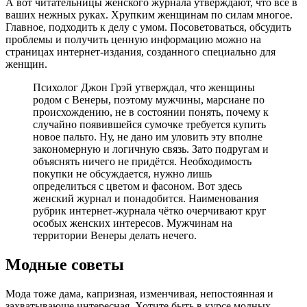
А вот читательницы женского журнала утверждают, что всё в
ваших нежных руках. Хрупким женщинам по силам многое.
Главное, подходить к делу с умом. Посоветоваться, обсудить
проблемы и получить ценную информацию можно на
страницах интернет-издания, созданного специально для
женщин.
Психолог Джон Грэй утверждал, что женщины
родом с Венеры, поэтому мужчины, марсиане по
происхождению, не в состоянии понять, почему к
случайно появившейся сумочке требуется купить
новое пальто. Ну, не дано им уловить эту вполне
закономерную и логичную связь. Зато подругам и
объяснять ничего не придётся. Необходимость
покупки не обсуждается, нужно лишь
определиться с цветом и фасоном. Вот здесь
женский журнал и понадобится. Наименования
рубрик интернет-журнала чётко очерчивают круг
особых женских интересов. Мужчинам на
территории Венеры делать нечего.
Модные советы
Мода тоже дама, капризная, изменчивая, непостоянная и
захватывающе интересная. Хотите быть в курсе модных