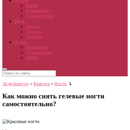
Личное
Магия
Отношения
Саморазвитие
Мода
Звезды
Одежда
Свадьба
Отдых
Праздники
Путешествия
Хобби
ЛедиЗнает.ру
»
Красота
»
Ногти
↴
Как можно снять гелевые ногти
самостоятельно?