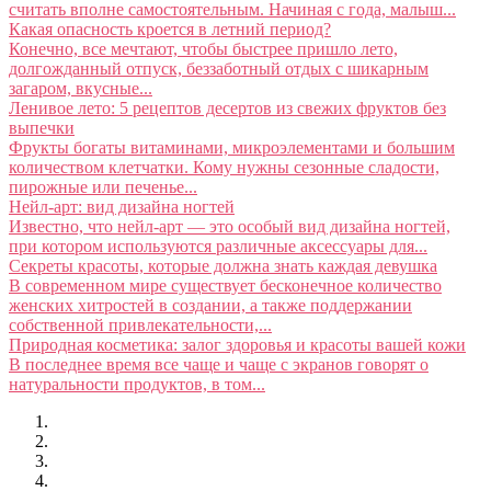
считать вполне самостоятельным. Начиная с года, малыш...
Какая опасность кроется в летний период?
Конечно, все мечтают, чтобы быстрее пришло лето,
долгожданный отпуск, беззаботный отдых с шикарным
загаром, вкусные...
Ленивое лето: 5 рецептов десертов из свежих фруктов без
выпечки
Фрукты богаты витаминами, микроэлементами и большим
количеством клетчатки. Кому нужны сезонные сладости,
пирожные или печенье...
Нейл-арт: вид дизайна ногтей
Известно, что нейл-арт — это особый вид дизайна ногтей,
при котором используются различные аксессуары для...
Секреты красоты, которые должна знать каждая девушка
В современном мире существует бесконечное количество
женских хитростей в создании, а также поддержании
собственной привлекательности,...
Природная косметика: залог здоровья и красоты вашей кожи
В последнее время все чаще и чаще с экранов говорят о
натуральности продуктов, в том...