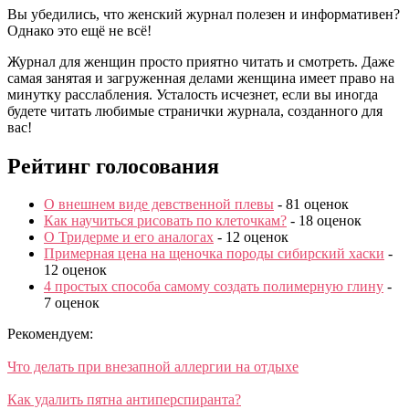
Вы убедились, что женский журнал полезен и информативен?
Однако это ещё не всё!
Журнал для женщин просто приятно читать и смотреть. Даже
самая занятая и загруженная делами женщина имеет право на
минутку расслабления. Усталость исчезнет, если вы иногда
будете читать любимые странички журнала, созданного для
вас!
Рейтинг голосования
О внешнем виде девственной плевы
- 81 оценок
Как научиться рисовать по клеточкам?
- 18 оценок
О Тридерме и его аналогах
- 12 оценок
Примерная цена на щеночка породы сибирский хаски
-
12 оценок
4 простых способа самому создать полимерную глину
-
7 оценок
Рекомендуем:
Что делать при внезапной аллергии на отдыхе
Как удалить пятна антиперспиранта?