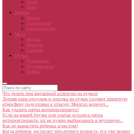
Лицо
Тело
Личное
Магия
Отношения
Саморазвитие
Мода
Звезды
Одежда
Свадьба
Отдых
Праздники
Путешествия
Хобби
Что делать при внезапной аллергии на отдыхе
Летняя пора отпусков и поездка на отдых создают приятную
атмосферу подготовки к отъезду. Многих волнует...
Как удалить пятна антиперспиранта?
Если на вашей блузке или платье остались пятна
антиперспиранта, их не нужно выбрасывать в мусорную...
Как не вырастить ребенка эгоистом?
Когда ребенок достигает трехлетнего возраста, его уже можно