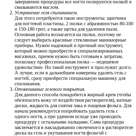
завершении процедуры все ногти полируются пилкой и
смазываются маслом.
Устранение геля спиливанием.
Для этого потребуются такие инструменты: щипчики
для ногтевой пластины, 2 пилки с абразивностью 80-100
и 150-180 грит, а также щетка для удаления пыли.
Основная работа возлагается на пилки, поэтому не
следует выбирать красивые стеклянные маникюрные
приборы. Нужен надежный и прочный инструмент,
который можно приобрести в специализированных
магазинах, причем нужно быть готовым к затратам,
поскольку профессиональная пилка — недешевое
удовольствие. Но такой инструмент и прослужит долго.
А лучше, если в дальнейшем намерены удалять гель с
ногтей, сразу приобрести специальную машинку для
спиливания.
Отмачивание гелевого покрытия.
Для данного способа понадобится жирный крем (чтобы
обезопасить кожу от воздействия растворителя), ватные
диски, жидкость для снятия лака и пищевая фольга. Для
начала рекомендуется попробовать удалить гель с
одного ногтя, а при удачном исходе уже проводить
процедуру с остальными пальцами. Сама процедура
заключается в накладывании смоченного в растворителе
диска на гель и укутывания ногтя фольгой с