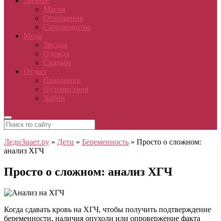
Личное
Магия
Отношения
Саморазвитие
Мода
Звезды
Одежда
Свадьба
Отдых
Праздники
Путешествия
Хобби
ЛедиЗнает.ру
»
Дети
»
Беременность
»
Просто о сложном:
анализ ХГЧ
Просто о сложном: анализ ХГЧ
Когда сдавать кровь на ХГЧ, чтобы получить подтверждение
беременности, наличия опухоли или опровержение факта