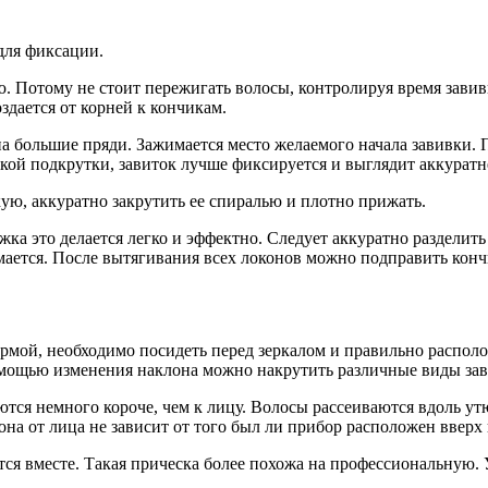
для фиксации.
ю. Потому не стоит пережигать волосы, контролируя время зави
дается от корней к кончикам.
 на большие пряди. Зажимается место желаемого начала завивки
кой подкрутки, завиток лучше фиксируется и выглядит аккуратне
кую, аккуратно закрутить ее спиралью и плотно прижать.
ка это делается легко и эффектно. Следует аккуратно разделит
мается. После вытягивания всех локонов можно подправить конч
рмой, необходимо посидеть перед зеркалом и правильно располо
омощью изменения наклона можно накрутить различные виды зав
тся немного короче, чем к лицу. Волосы рассеиваются вдоль ут
она от лица не зависит от того был ли прибор расположен вверх
тся вместе. Такая прическа более похожа на профессиональную.