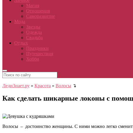
Личное
Магия
Отношения
Саморазвитие
Мода
Звезды
Одежда
Свадьба
Отдых
Праздники
Путешествия
Хобби
ЛедиЗнает.ру
»
Красота
»
Волосы
↴
Как сделать шикарные локоны с помо
Волосы – достоинство женщины. С ними можно легко сменить 