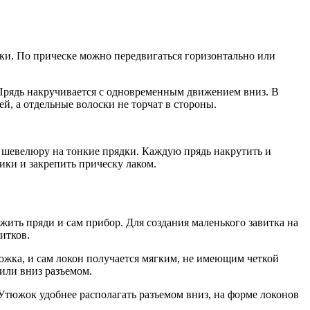
вки. По прическе можно передвигаться горизонтально или
. Прядь накручивается с одновременным движением вниз. В
й, а отдельные волоски не торчат в стороны.
ь шевелюру на тонкие прядки. Каждую прядь накрутить и
ики и закрепить прическу лаком.
жить пряди и сам прибор. Для создания маленького завитка на
итков.
южка, и сам локон получается мягким, не имеющим четкой
 или вниз разъемом.
 Утюжок удобнее располагать разъемом вниз, на форме локонов