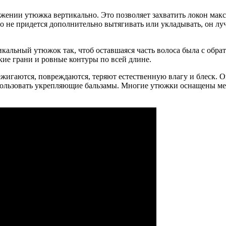
жении утюжка вертикально. Это позволяет захватить локон мак
го не придется дополнительно вытягивать или укладывать, он л
кальный утюжок так, чтоб оставшаяся часть волоса была с обра
ие грани и ровные контуры по всей длине.
ежигаются, повреждаются, теряют естественную влагу и блеск. 
пользовать укрепляющие бальзамы. Многие утюжки оснащены мех