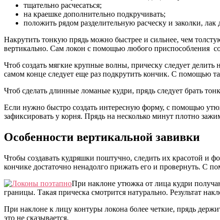
тщательно расчесаться;
на краешке дополнительно подкручивать;
положить рядом разделительную расческу и заколки, лак 
Накрутить тонкую прядь можно быстрее и сильнее, чем толсту
вертикально. Сам локон с помощью любого приспособления соз
Чтоб создать мягкие крупные волны, прическу следует делить
самом конце следует еще раз подкрутить кончик. С помощью та
Чтоб сделать длинные ломаные кудри, прядь следует брать тон
Если нужно быстро создать интересную форму, с помощью утюж
зафиксировать у корня. Прядь на несколько минут плотно зажи
Особенности вертикальной завивки
Чтобы создавать кудряшки поштучно, следить их красотой и фо
кончике достаточно ненадолго прижать его и провернуть. С п
При наклоне утюжка от лица кудри получаю
границы. Такая прическа смотрится натурально. Результат накл
При наклоне к лицу контуры локона более четкие, прядь держи
это не сказывается.