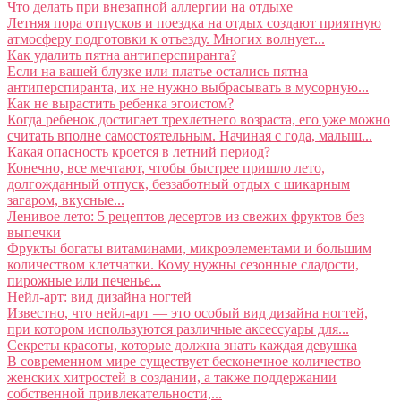
Что делать при внезапной аллергии на отдыхе
Летняя пора отпусков и поездка на отдых создают приятную
атмосферу подготовки к отъезду. Многих волнует...
Как удалить пятна антиперспиранта?
Если на вашей блузке или платье остались пятна
антиперспиранта, их не нужно выбрасывать в мусорную...
Как не вырастить ребенка эгоистом?
Когда ребенок достигает трехлетнего возраста, его уже можно
считать вполне самостоятельным. Начиная с года, малыш...
Какая опасность кроется в летний период?
Конечно, все мечтают, чтобы быстрее пришло лето,
долгожданный отпуск, беззаботный отдых с шикарным
загаром, вкусные...
Ленивое лето: 5 рецептов десертов из свежих фруктов без
выпечки
Фрукты богаты витаминами, микроэлементами и большим
количеством клетчатки. Кому нужны сезонные сладости,
пирожные или печенье...
Нейл-арт: вид дизайна ногтей
Известно, что нейл-арт — это особый вид дизайна ногтей,
при котором используются различные аксессуары для...
Секреты красоты, которые должна знать каждая девушка
В современном мире существует бесконечное количество
женских хитростей в создании, а также поддержании
собственной привлекательности,...