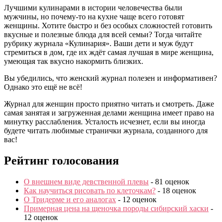
Лучшими кулинарами в истории человечества были
мужчины, но почему-то на кухне чаще всего готовят
женщины. Хотите быстро и без особых сложностей готовить
вкусные и полезные блюда для всей семьи? Тогда читайте
рубрику журнала «Кулинария». Ваши дети и муж будут
стремиться в дом, где их ждёт самая лучшая в мире женщина,
умеющая так вкусно накормить близких.
Вы убедились, что женский журнал полезен и информативен?
Однако это ещё не всё!
Журнал для женщин просто приятно читать и смотреть. Даже
самая занятая и загруженная делами женщина имеет право на
минутку расслабления. Усталость исчезнет, если вы иногда
будете читать любимые странички журнала, созданного для
вас!
Рейтинг голосования
О внешнем виде девственной плевы
- 81 оценок
Как научиться рисовать по клеточкам?
- 18 оценок
О Тридерме и его аналогах
- 12 оценок
Примерная цена на щеночка породы сибирский хаски
-
12 оценок