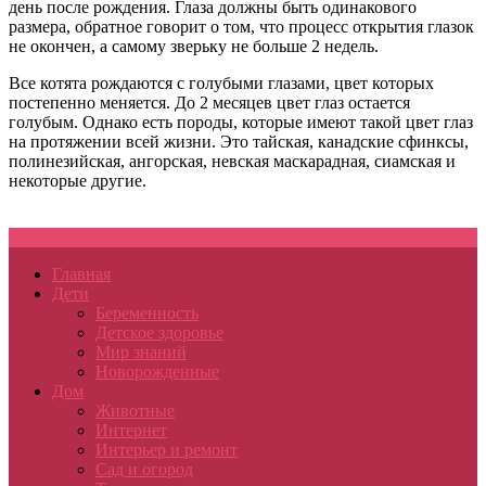
день после рождения. Глаза должны быть одинакового
размера, обратное говорит о том, что процесс открытия глазок
не окончен, а самому зверьку не больше 2 недель.
Все котята рождаются с голубыми глазами, цвет которых
постепенно меняется. До 2 месяцев цвет глаз остается
голубым. Однако есть породы, которые имеют такой цвет глаз
на протяжении всей жизни. Это тайская, канадские сфинксы,
полинезийская, ангорская, невская маскарадная, сиамская и
некоторые другие.
Меню
Главная
Дети
Беременность
Детское здоровье
Мир знаний
Новорожденные
Дом
Животные
Интернет
Интерьер и ремонт
Сад и огород