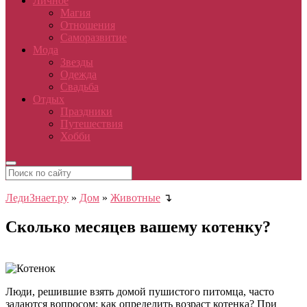
Личное
Магия
Отношения
Саморазвитие
Мода
Звезды
Одежда
Свадьба
Отдых
Праздники
Путешествия
Хобби
ЛедиЗнает.ру
»
Дом
»
Животные
↴
Сколько месяцев вашему котенку?
Люди, решившие взять домой пушистого питомца, часто
задаются вопросом: как определить возраст котенка? При