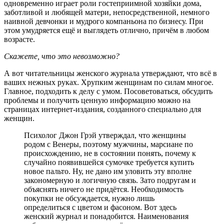
одновременно играет роли гостеприимной хозяйки дома,
заботливой и любящей матери, непосредственной, немного
наивной девчонки и мудрого компаньона по бизнесу. При
этом умудряется ещё и выглядеть отлично, причём в любом
возрасте.
Скажете, что это невозможно?
А вот читательницы женского журнала утверждают, что всё в
ваших нежных руках. Хрупким женщинам по силам многое.
Главное, подходить к делу с умом. Посоветоваться, обсудить
проблемы и получить ценную информацию можно на
страницах интернет-издания, созданного специально для
женщин.
Психолог Джон Грэй утверждал, что женщины
родом с Венеры, поэтому мужчины, марсиане по
происхождению, не в состоянии понять, почему к
случайно появившейся сумочке требуется купить
новое пальто. Ну, не дано им уловить эту вполне
закономерную и логичную связь. Зато подругам и
объяснять ничего не придётся. Необходимость
покупки не обсуждается, нужно лишь
определиться с цветом и фасоном. Вот здесь
женский журнал и понадобится. Наименования