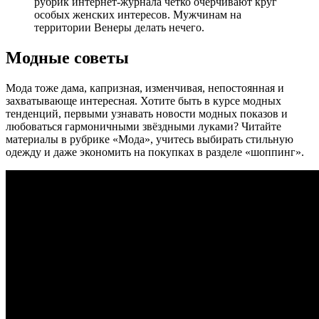
рубрик интернет-журнала чётко очерчивают круг
особых женских интересов. Мужчинам на
территории Венеры делать нечего.
Модные советы
Мода тоже дама, капризная, изменчивая, непостоянная и
захватывающе интересная. Хотите быть в курсе модных
тенденций, первыми узнавать новости модных показов и
любоваться гармоничными звёздными луками? Читайте
материалы в рубрике «Мода», учитесь выбирать стильную
одежду и даже экономить на покупках в разделе «шоппинг».