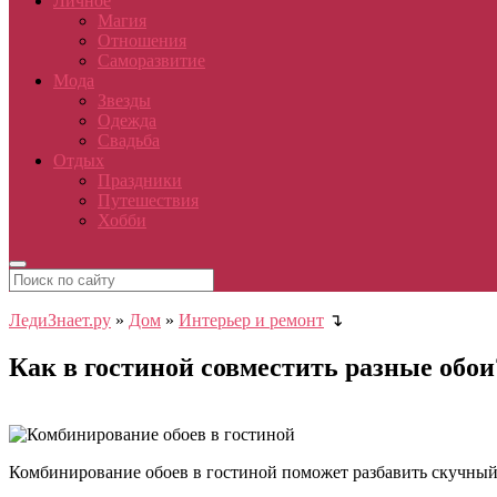
Личное
Магия
Отношения
Саморазвитие
Мода
Звезды
Одежда
Свадьба
Отдых
Праздники
Путешествия
Хобби
ЛедиЗнает.ру
»
Дом
»
Интерьер и ремонт
↴
Как в гостиной совместить разные обои
Комбинирование обоев в гостиной поможет разбавить скучны