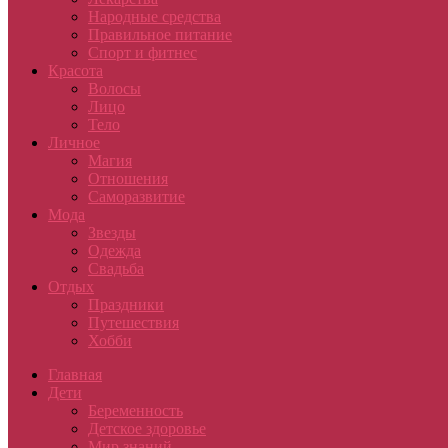
Народные средства
Правильное питание
Спорт и фитнес
Красота
Волосы
Лицо
Тело
Личное
Магия
Отношения
Саморазвитие
Мода
Звезды
Одежда
Свадьба
Отдых
Праздники
Путешествия
Хобби
Главная
Дети
Беременность
Детское здоровье
Мир знаний