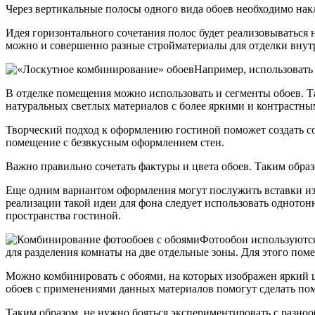
Через вертикальные полосы одного вида обоев необходимо нак
Идея горизонтального сочетания полос будет реализовываться 
можно и совершенно разные стройматериалы для отделки внут
Например, использовать 
В отделке помещения можно использовать и сегменты обоев. 
натуральных светлых материалов с более яркими и контрастны
Творческий подход к оформлению гостиной поможет создать со
помещение с безвкусным оформлением стен.
Важно правильно сочетать фактуры и цвета обоев. Таким образ
Еще одним вариантом оформления могут послужить вставки из 
реализации такой идеи для фона следует использовать однотон
пространства гостиной.
Фотообои используются 
для разделения комнаты на две отдельные зоны. Для этого пом
Можно комбинировать с обоями, на которых изображен яркий ц
обоев с применениями данных материалов помогут сделать по
Таким образом, не нужно бояться экспериментировать с разн