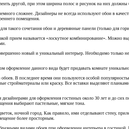
леить другой, при этом ширина полос и рисунок на них должны
немного сложнее. Дизайнеры не всегда используют обои в качест
реннего помещения.
для такого сочетания обои и деревянные панели (только для гор
Такой прием называется «лоскутное комбинирование». Можно вы
ми.
вершенно новый и уникальный интерьер. Необходимо только не 
ом оформление данного вида будет придавать комнате уникально
обоев. В последнее время они пользуются особой популярностью
ные стройматериалы или краску. Все вставки выделяют планками
дизайнерами для оформления гостиных около 30 лет и до сих по
ещения выбирают пастельные, мягкие тона.
веток, ночной город. Как правило, ими отделывают стену, при
мещение более просторным.
ообразными видами обоев при оформлении интерьера в гостиной